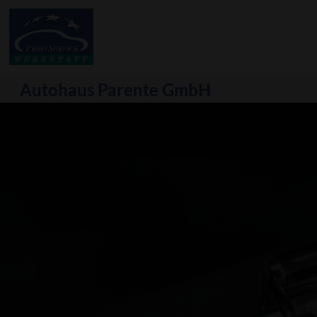
Autohaus Parente GmbH