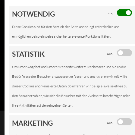
NOTWENDIG
Ein
Diese Cookies sind für den Betrieb der Seite unbedingt erforderlich und
ermöglichen beispielsweise sicherheitsrelevante Funktionalitäten.
STATISTIK
Aus
Um unser Angebot und unsere Webseite weiter zu verbessern und sie an die
Bedürfnisse der Besucher anzupassen, erfassen und analysieren wir mit Hilfe
dieser Cookies anonymisierte Daten. So erfahren wir beispielsweise etwas zu
den Besucherzahlen, wie sich die Besucher mit der Webseite beschäftigen oder
Ihre Aktivitäten auf den einzelnen Seiten.
MARKETING
Aus