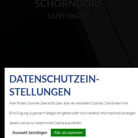
SCHORNDORF
LEISTUNGEN
DATEN­SCHUTZ­EIN­
STELLUNGEN
Hier finden Sie eine Übersicht über alle verwendeten Cookies. Sie können Ihre
Einwilligung zu ganzen Kategorien geben oder sich weitere Informationen anzeigen
lassen und so nur bestimmte Cookie auswählen.
Auswahl bestätigen
Alle akzeptieren