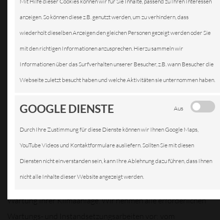
Mit Hilfe dieser Cookies können wir für Sie Inhalte, passend zu Ihren Interessen
KLIMAANLAGEN
anzeigen. So können diese z.B. genutzt werden, um zu verhindern, dass
wiederholt dieselben Anzeigen den gleichen Personen gezeigt werden oder Sie
mit den richtigen Informationen anzusprechen. Hierzu sammeln wir
Informationen über das Surfverhalten unserer Besucher, z.B. wann Besucher die
Damit das
Webseite zuletzt besucht haben und welche Aktivitäten sie unternommen haben.
Auto im
Sommer
GOOGLE DIENSTE
Aus
nicht
Durch Ihre Zustimmung für diese Dienste können wir Ihnen Google Maps,
überhitzt
YouTube Videos und Kontaktformulare ausliefern. Sollten Sie mit diesen
und im
Diensten nicht einverstanden sein, kann Ihre Ablehnung dazu führen, dass Ihnen
Winter die
nicht alle Inhalte dieser Website angezeigt werden.
Scheiben nicht beschlagen, empfehlen wir eine regelmäßige
Wartung Ihrer Klimaanlage. Wir nehmen alle erforderlichen
Wartungs- und Instandsetzungsarbeiten vor: vom