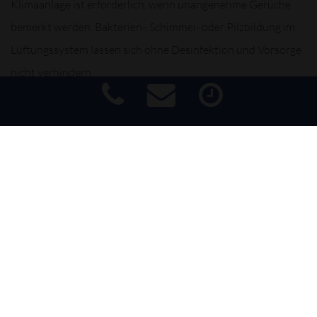
Klimaanlage ist erforderlich, wenn unangenehme Gerüche
bemerkt werden. Bakterien-, Schimmel- oder Pilzbildung im
Lüftungssystem lassen sich ohne Desinfektion und Vorsorge
nicht verhindern.
Das Kältemittel wird abgesaugt und im Klimaservicegerät
entfeuchtet. Gleichzeitig führt das Klimaservicegerät die
Dichtigkeitsprüfung durch. Anschließend wird exakt die vom
Impressum
|
Haftungsausschluss
|
Datenschutz
|
Barrierefreiheit
Fahrzeughersteller vorgegebene Menge Kältemittel in das
System eingefüllt. Auch die abgesaugte Ölmenge wird durch
Frischöl ergänzt. Mit einer Funktionskontrolle endet der
Klimaservice. Ein Filterwechsel ist vom Hersteller
vorgeschrieben bzw. nach bestimmten Intervallen
empfohlen. Überprüfen Sie dafür Ihr Handbuch oder lassen
Sie sich von Experten beraten.